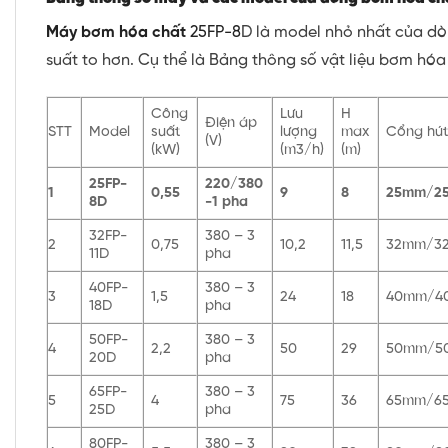
Máy bơm hóa chất
25FP-8
D là model nhỏ nhất của dò
suất to hơn. Cụ thể là Bảng thông số vật liệu bơm 
Công
Lưu
H
Điện áp
STT
Model
suất
lượng
max
Cổng hú
(V)
(kW)
(m3/h)
(m)
25FP-
220/380
1
0,55
9
8
25mm/2
8D
-1 pha
32FP-
380 – 3
2
0,75
10,2
11,5
32mm/3
11D
pha
40FP-
380 – 3
3
1,5
24
18
40mm/4
18D
pha
50FP-
380 – 3
4
2,2
50
29
50mm/5
20D
pha
65FP-
380 – 3
5
4
75
36
65mm/6
25D
pha
80FP-
380 – 3