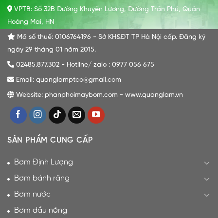
VPTB: Số 32B Đường Khuyến Lương, Đường Trần Phú, Quận
Hoàng Mai, HN
Mã số thuế: 0106764196 - Sở KH&ĐT TP Hà Nội cấp. Đăng ký
ngày 29 tháng 01 năm 2015.
02485.877.302 - Hotline/ zalo : 0977 056 675
Email: quanglamptco@gmail.com
Website: phanphoimaybom.com - www.quanglam.vn
SẢN PHẨM CUNG CẤP
Bơm Định Lượng
Bơm bánh răng
Bơm nước
Bơm dầu nóng