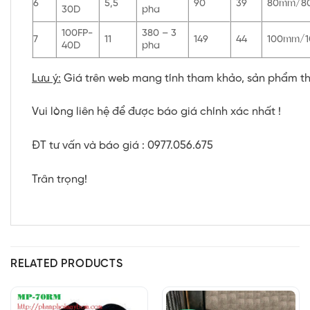
6
5,5
90
39
80mm/8
30D
pha
100FP-
380 – 3
7
11
149
44
100mm/
40D
pha
Lưu ý:
Giá trên web mang tính tham khảo, sản phẩm tha
Vui lòng liên hệ để được báo giá chính xác nhất !
ĐT tư vấn và báo giá : 0977.056.675
Trân trọng!
RELATED PRODUCTS