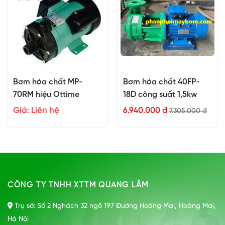
Bơm hóa chất MP-
Bơm hóa chất 40FP-
70RM hiệu Ottime
18D công suất 1,5kw
Giá: Liên hệ
6.940.000 đ
7.305.000 đ
CÔNG TY TNHH XTTM QUANG LÂM
Trụ sở: Số 2 Nghách 32 ngõ 197 Đường Hoàng Mai, Hoàng Mai,
Hà Nội