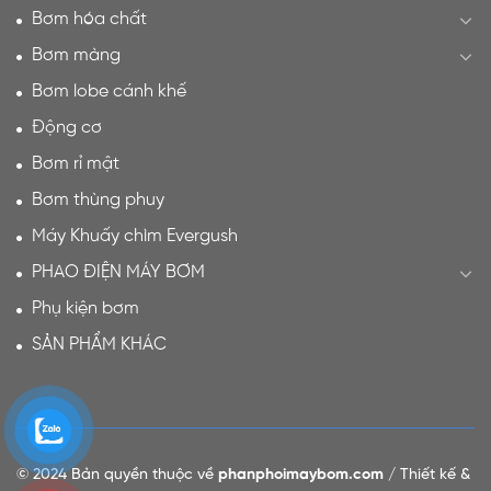
Bơm hóa chất
Bơm màng
Bơm lobe cánh khế
Động cơ
Bơm rỉ mật
Bơm thùng phuy
Máy Khuấy chìm Evergush
PHAO ĐIỆN MÁY BƠM
Phụ kiện bơm
SẢN PHẨM KHÁC
© 2024 Bản quyền thuộc về
phanphoimaybom.com
/ Thiết kế &