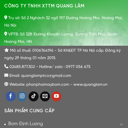
CÔNG TY TNHH XTTM QUANG LÂM
Trụ sở: Số 2 Nghách 32 ngõ 197 Đường Hoàng Mai, Hoàng Mai,
Hà Nội
VPTB: Số 32B Đường Khuyến Lương, Đường Trần Phú, Quận
Hoàng Mai, HN
Mã số thuế: 0106764196 - Sở KH&ĐT TP Hà Nội cấp. Đăng ký
ngày 29 tháng 01 năm 2015.
02485.877.302 - Hotline/ zalo : 0977 056 675
Email: quanglamptco@gmail.com
Website: phanphoimaybom.com - www.quanglam.vn
SẢN PHẨM CUNG CẤP
Bơm Định Lượng