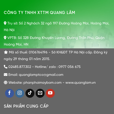
CÔNG TY TNHH XTTM QUANG LÂM
Trụ sở: Số 2 Nghách 32 ngõ 197 Đường Hoàng Mai, Hoàng Mai,
Hà Nội
VPTB: Số 32B Đường Khuyến Lương, Đường Trần Phú, Quận
Hoàng Mai, HN
Mã số thuế: 0106764196 - Sở KH&ĐT TP Hà Nội cấp. Đăng ký
ngày 29 tháng 01 năm 2015.
02485.877.302 - Hotline/ zalo : 0977 056 675
Email: quanglamptco@gmail.com
Website: phanphoimaybom.com - www.quanglam.vn
SẢN PHẨM CUNG CẤP