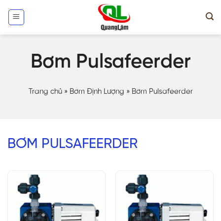
Skip
to
content
Bơm Pulsafeerder
Trang chủ
»
Bơm Định Lượng
»
Bơm Pulsafeerder
BƠM PULSAFEERDER