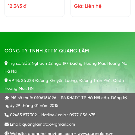
12.345 đ
Giá: Liên hệ
CÔNG TY TNHH XTTM QUANG LÂM
Trụ sở: Số 2 Nghách 32 ngõ 197 Đường Hoàng Mai, Hoàng Mai,
Hà Nội
VPTB: Số 32B Đường Khuyến Lương, Đường Trần Phú, Quận
Hoàng Mai, HN
Mã số thuế: 0106764196 - Sở KH&ĐT TP Hà Nội cấp. Đăng ký
ngày 29 tháng 01 năm 2015.
02485.877.302 - Hotline/ zalo : 0977 056 675
Email: quanglamptco@gmail.com
Website: phanphoimaybom.com - www.quanglam.vn