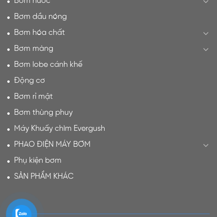
Bơm nước
Bơm dầu nóng
Bơm hóa chất
Bơm màng
Bơm lobe cánh khế
Động cơ
Bơm rỉ mật
Bơm thùng phuy
Máy Khuấy chìm Evergush
PHAO ĐIỆN MÁY BƠM
Phụ kiện bơm
SẢN PHẨM KHÁC