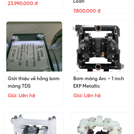
Loan
23.990.000 đ
7.800.000 đ
Giới thiệu về hãng bơm
Bơm màng Aro – 1 inch
màng TDS
EXP Metallic
Giá: Liên hệ
Giá: Liên hệ