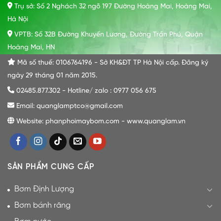
Trụ sở: Số 2 Nghách 32 ngõ 197 Đường Hoàng Mai, Hoàng Mai,
Hà Nội
VPTB: Số 32B Đường Khuyến Lương, Đường Trần Phú, Quận
Hoàng Mai, HN
Mã số thuế: 0106764196 - Sở KH&ĐT TP Hà Nội cấp. Đăng ký
ngày 29 tháng 01 năm 2015.
02485.877.302 - Hotline/ zalo : 0977 056 675
Email: quanglamptco@gmail.com
Website: phanphoimaybom.com - www.quanglam.vn
SẢN PHẨM CUNG CẤP
Bơm Định Lượng
Bơm bánh răng