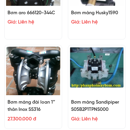
Bơm aro 666120-344C
Bơm màng Husky1590
Giá: Liên hệ
Giá: Liên hệ
Bơm màng đài loan 1″
Bơm màng Sandipiper
thân Inox SS316
S05B2P1TPNS000
27.300.000 đ
Giá: Liên hệ