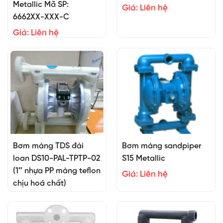
Metallic Mã SP:
Giá: Liên hệ
6662XX-XXX-C
Giá: Liên hệ
Bơm màng TDS đài
Bơm màng sandpiper
loan DS10-PAL-TPTP-02
S15 Metallic
(1″ nhựa PP màng teflon
Giá: Liên hệ
chịu hoá chất)
15.800.000 đ