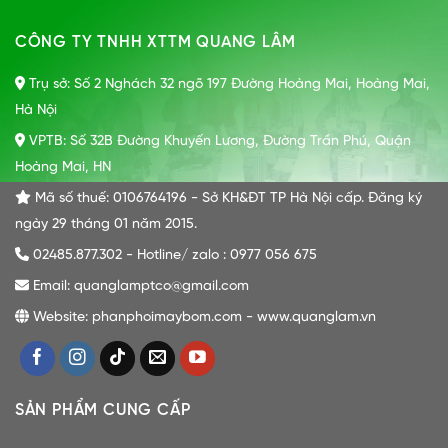
CÔNG TY TNHH XTTM QUANG LÂM
Trụ sở: Số 2 Nghách 32 ngõ 197 Đường Hoàng Mai, Hoàng Mai,
Hà Nội
VPTB: Số 32B Đường Khuyến Lương, Đường Trần Phú, Quận
Hoàng Mai, HN
Mã số thuế: 0106764196 - Sở KH&ĐT TP Hà Nội cấp. Đăng ký
ngày 29 tháng 01 năm 2015.
02485.877.302 - Hotline/ zalo : 0977 056 675
Email: quanglamptco@gmail.com
Website: phanphoimaybom.com - www.quanglam.vn
SẢN PHẨM CUNG CẤP