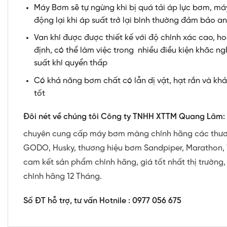
Máy Bơm sẽ tự ngừng khi bị quá tải áp lực bơm, má
động lại khi áp suất trở lại bình thường đảm bảo 
Van khí được được thiết kế với độ chính xác cao, h
định, có thể làm việc trong nhiều điều kiện khăc ng
suất khí quyển thấp
Có khả năng bơm chất có lẫn dị vật, hạt rắn và khả
tốt
Đôi nét về chúng tôi Công ty TNHH XTTM Quang Lâm:
chuyên cung cấp máy bơm màng chính hãng các thươ
GODO, Husky, thương hiệu bơm Sandpiper, Marathon, 
cam kết sản phẩm chính hãng, giá tốt nhất thị trường
chính hãng 12 Tháng.
Số ĐT hỗ trợ, tư vấn Hotnile : 0977 056 675