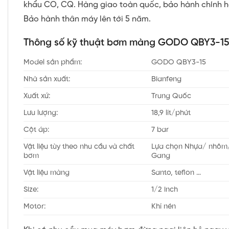
khẩu CO, CQ. Hàng giao toàn quốc, bảo hành chính h
Bảo hành thân máy lên tới 5 năm.
Thông số kỹ thuật bơm màng GODO QBY3-15
Model sản phẩm:
GODO QBY3-15
Nhà sản xuất:
Bianfeng
Xuất xứ:
Trung Quốc
Lưu lượng:
18,9 lít/phút
Cột áp:
7 bar
Vật liệu tùy theo nhu cầu và chất
Lựa chọn Nhựa/ nhôm/
bơm
Gang
Vật liệu màng
Santo, teflon …
Size:
1/2 inch
Motor:
Khí nén