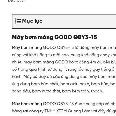
Description
Mục lục
Máy bơm màng GODO QBY3-15
Máy bơm màng
GODO QBY3-15 là dòng máy bơm màn
cùng với khả năng tự mồi cao, cùng khả năng chạy kh
nhiệt, máy bơm màng GODO hoạt động êm ái, bền bỉ, í
cố trong quá trình sử dụng, ít rung lắc hay gây tiếng ồ
hành. Máy có đầy đủ các ứng dụng của máy bơm mà
ứng dụng bơm hóa chất, bơm axit, bazo, bơm bùn, b
xăng dầu, bơm nước thải, bơm kem trộn, thạch…
Máy bơm màng GODO
QBY3-15 được cung cấp và ph
hãng tại công ty TNHH XTTM Quang Lâm với đầy đủ gi