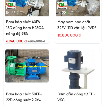
Bơm hóa chất 40FV-
Máy bơm hóa chất
18D dùng bơm H2SO4
32FV-11D vật liệu PVDF
nồng độ 98%
10.800.000 đ
6.940.000 đ
7.305.000 đ
Bơm hoá chất 50FP-
Bơm dẫn động từ FTI-
22D công suất 2.2Kw
VKC