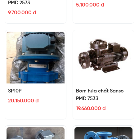
PMD 2573
5.100.000 đ
9.700.000 đ
SP10P
Bơm hóa chất Sanso
PMD 7533
20.150.000 đ
19.660.000 đ