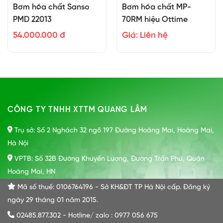
Bơm hóa chất Sanso
Bơm hóa chất MP-
PMD 22013
70RM hiệu Ottime
54.000.000 đ
Giá: Liên hệ
CÔNG TY TNHH XTTM QUANG LÂM
Trụ sở: Số 2 Nghách 32 ngõ 197 Đường Hoàng Mai, Hoàng Mai,
Hà Nội
VPTB: Số 32B Đường Khuyến Lương, Đường Trần Phú, Quận
Hoàng Mai, HN
Mã số thuế: 0106764196 - Sở KH&ĐT TP Hà Nội cấp. Đăng ký
ngày 29 tháng 01 năm 2015.
02485.877.302 - Hotline/ zalo : 0977 056 675