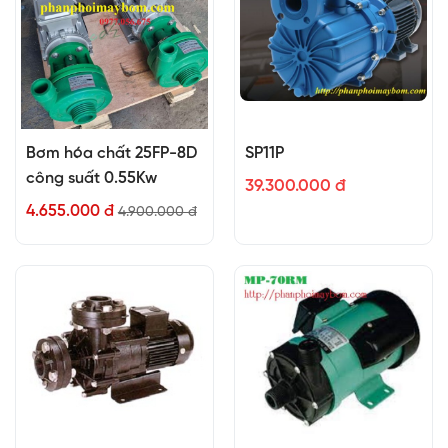
Bơm hóa chất 25FP-8D
SP11P
công suất 0.55Kw
39.300.000 đ
4.655.000 đ
4.900.000 đ