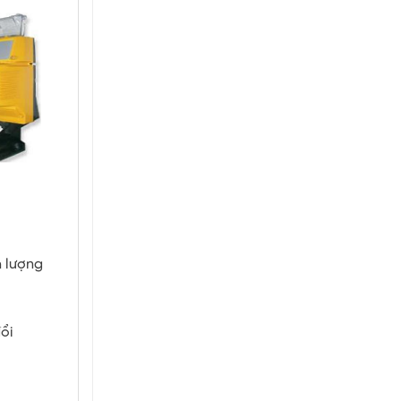
h lượng
ổi