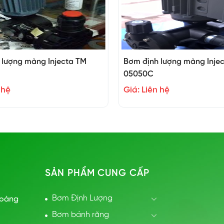
 lượng màng Injecta TM
Bơm định lượng màng Inje
05050C
 hệ
Giá: Liên hệ
SẢN PHẨM CUNG CẤP
Bơm Định Lượng
Hoàng
Bơm bánh răng