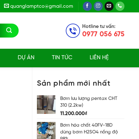
quanglamptco@gmail.com
Hotline tư vấn:
0977 056 675
E
DỰ ÁN
TIN TỨC
LIÊN HỆ
Sản phẩm mới nhất
Bơm lưu lượng pentax CHT
310 (2.2kw)
11.200.000
₫
Bơm hóa chất 40FV-18D
dùng bơm H2SO4 nồng độ