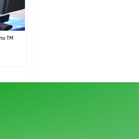
cta TM
Bơm định lượng piston hiệu Injecta
TP15025C
Giá: Liên hệ