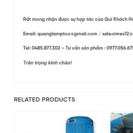
Rất mong nhận được sự hợp tác của Quí Khách Hà
Email: quanglamptco@gmail.com / sale.vimex12
Tel: 0485.877.302 – Tư vấn sản phẩm : 0977.056.67
Trân trọng kính chào!
RELATED PRODUCTS