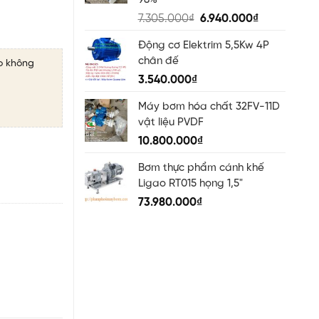
98%
Original
Current
7.305.000
₫
6.940.000
₫
price
price
Động cơ Elektrim 5,5Kw 4P
was:
is:
chân đế
7.305.000₫.
6.940.000₫
o không
3.540.000
₫
Máy bơm hóa chất 32FV-11D
vật liệu PVDF
10.800.000
₫
Bơm thực phẩm cánh khế
Ligao RT015 họng 1,5"
73.980.000
₫