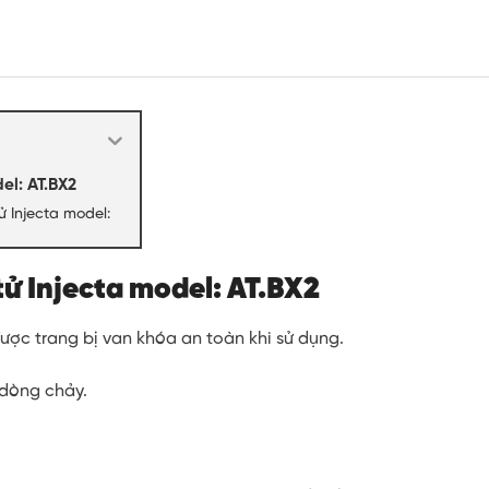
el: AT.BX2
ử Injecta model:
ử Injecta model: AT.BX2
ược trang bị van khóa an toàn khi sử dụng.
 dòng chảy.