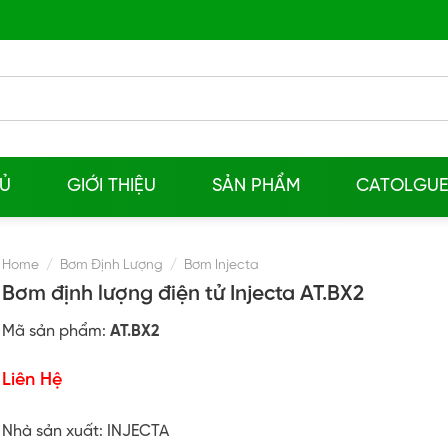
Ủ
GIỚI THIỆU
SẢN PHẨM
CATOLGU
Home
/
Bơm Định Lượng
/
Bơm Injecta
Bơm định lượng điện tử Injecta AT.BX2
Mã sản phẩm:
AT.BX2
Liên Hệ
Nhà sản xuất: INJECTA