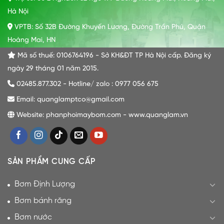
Hà Nội
VPTB: Số 32B Đường Khuyến Lương, Đường Trần Phú, Quận
Hoàng Mai, HN
Mã số thuế: 0106764196 - Sở KH&ĐT TP Hà Nội cấp. Đăng ký
ngày 29 tháng 01 năm 2015.
02485.877.302 - Hotline/ zalo : 0977 056 675
Email: quanglamptco@gmail.com
Website: phanphoimaybom.com - www.quanglam.vn
SẢN PHẨM CUNG CẤP
Bơm Định Lượng
Bơm bánh răng
Bơm nước