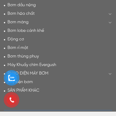
Bơm dầu nóng
Bơm hóa chất
Bơm màng
Bơm lobe cánh khế
Động cơ
Bơm rỉ mật
Bơm thùng phuy
Máy Khuấy chìm Evergush
PHAO ĐIỆN MÁY BƠM
Phụ kiện bơm
SẢN PHẨM KHÁC