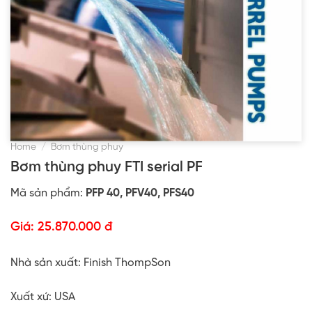
Home
/
Bơm thùng phuy
Bơm thùng phuy FTI serial PF
Mã sản phẩm:
PFP 40, PFV40, PFS40
Giá:
25.870.000 đ
Nhà sản xuất: Finish ThompSon
Xuất xứ:
USA