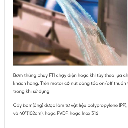
Bơm thùng phuy FTI chạy điện hoặc khí tùy theo lựa c
khách hàng. Trên motor có nút công tắc on/off thuận 
trong khi sử dụng.
C
ây bơm(ống)
đ
ư
ợc l
àm t
ừ v
ật li
ệu
polypropylene (PP),
và 40”(102cm), ho
ặc
PVDF,
ho
ặc
Inox 316