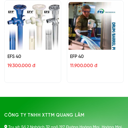
EFS 40
EFP 40
19.300.000 đ
11.900.000 đ
CÔNG TY TNHH XTTM QUANG LÂM
Trụ sở: Số 2 Nghách 32 ngõ 197 Đường Hoàng Mai, Hoàng Mai,