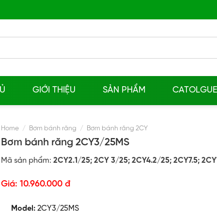
Ủ
GIỚI THIỆU
SẢN PHẨM
CATOLGU
Home
/
Bơm bánh răng
/
Bơm bánh răng 2CY
Bơm bánh răng 2CY3/25MS
Mã sản phẩm:
2CY2.1/25; 2CY 3/25; 2CY4.2/25; 2CY7.5; 2C
Giá:
10.960.000 đ
Model:
2CY3/25MS