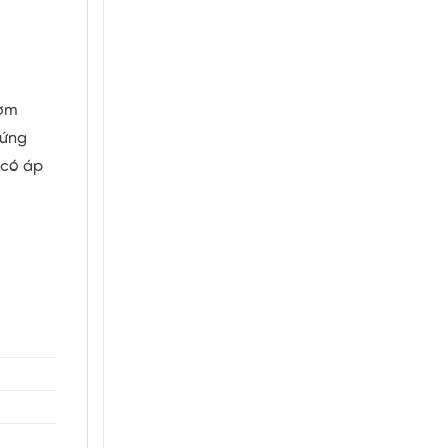
bơm
 ứng
 có áp