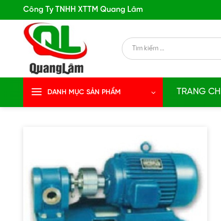
Skip
Công Ty TNHH XTTM Quang Lâm
to
content
Search
for:
TRANG CH
DANH MỤC SẢN PHẨM