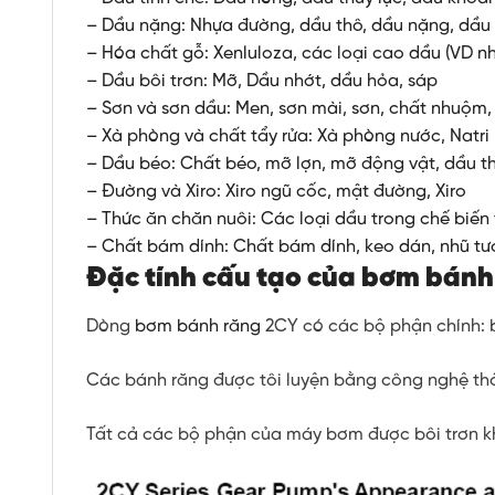
– Dầu nặng: Nhựa đường, dầu thô, dầu nặng, dầu 
– Hóa chất gỗ: Xenluloza, các loại cao dầu (VD n
– Dầu bôi trơn: Mỡ, Dầu nhớt, dầu hỏa, sáp
– Sơn và sơn dầu: Men, sơn mài, sơn, chất nhuộm,
– Xà phòng và chất tẩy rửa: Xà phòng nước, Natri H
– Dầu béo: Chất béo, mỡ lợn, mỡ động vật, dầu th
– Đường và Xiro: Xiro ngũ cốc, mật đường, Xiro
– Thức ăn chăn nuôi: Các loại dầu trong chế biến
– Chất bám dính: Chất bám dính, keo dán, nhũ tư
Đặc tính cấu tạo của
bơm bánh
Dòng
bơm bánh răng
2CY có các bộ phận chính: b
Các bánh răng được tôi luyện bằng công nghệ th
Tất cả các bộ phận của máy bơm được bôi trơn k