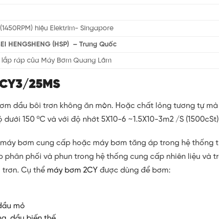
(1450RPM) hiệu Elektrim- Singapore
EI HENGSHENG (HSP) – Trung Quốc
g lắp ráp của Máy Bơm Quang Lâm
2CY3/25MS
ơm dầu bôi trơn không ăn mòn. Hoặc chất lỏng tương tự mà
 dưới 150 ºC và với độ nhớt 5X10-6 ~1.5X10-3m2 /S (­1500cSt)
 máy bơm cung cấp hoặc máy bơm tăng áp trong hệ thống t
 phân phối và phun trong hệ thống cung cấp nhiên liệu và t
trơn. Cụ thể
máy bơm 2CY
được dùng để bơm:
 dầu mỏ
ng, dầu biến thế…