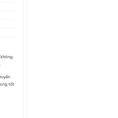
 không
.
ruyền
rong tất