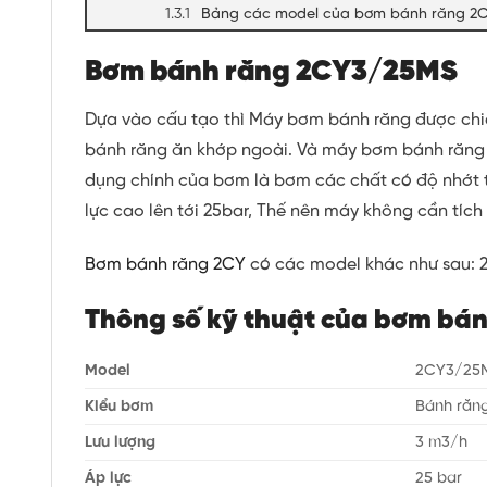
Bảng các model của bơm bánh răng 2
Bơm bánh răng 2CY3/25MS
Dựa vào cấu tạo thì Máy bơm bánh răng được chia
bánh răng ăn khớp ngoài. Và máy bơm bánh răng
dụng chính của bơm là bơm các chất có độ nhớt 
lực cao lên tới 25bar, Thế nên máy không cần tích
Bơm bánh răng 2CY
có các model khác như sau: 2
Thông số kỹ thuật của bơm bá
Model
2CY3/25
Kiểu bơm
Bánh răng
Lưu lượng
3 m3/h
Áp lực
25 bar