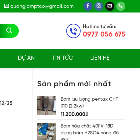
quanglamptco@gmail.com
Hotline tư vấn:
0977 056 675
E
DỰ ÁN
TIN TỨC
LIÊN HỆ
Sản phẩm mới nhất
Bơm lưu lượng pentax CHT
Y12/25
310 (2.2kw)
11.200.000
₫
Bơm hóa chất 40FV-18D
dùng bơm H2SO4 nồng độ