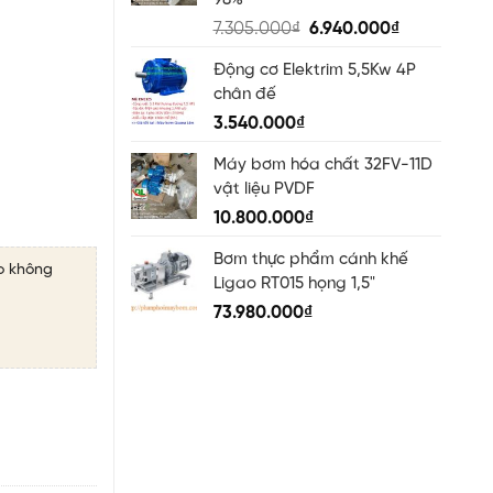
98%
Original
Current
7.305.000
₫
6.940.000
₫
price
price
Động cơ Elektrim 5,5Kw 4P
was:
is:
chân đế
7.305.000₫.
6.940.000₫
3.540.000
₫
Máy bơm hóa chất 32FV-11D
vật liệu PVDF
10.800.000
₫
Bơm thực phẩm cánh khế
o không
Ligao RT015 họng 1,5"
73.980.000
₫