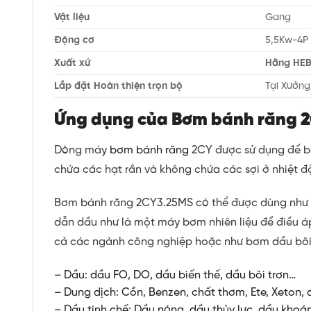
Vật liệu
Gang
Động cơ
5,5Kw-4P 
Xuất xứ
Hãng HEB
Lắp đặt Hoàn thiện trọn bộ
Tại Xưởn
Ứng dụng của Bơm bánh răng
Dòng máy
bơm bánh răng
2CY được sử dụng để b
chứa các hạt rắn và không chứa các sợi ở nhiệt độ
Bơm bánh răng 2CY3.25MS có thể được dùng như
dẫn dầu như là một máy bơm nhiên liệu để điều áp
cả các ngành công nghiệp hoặc như bơm dầu bôi 
– Dầu: dầu FO, DO, dầu biến thế, dầu bôi trơn…
– Dung dịch: Cồn, Benzen, chất thơm, Ete, Xeton,
– Dầu tinh chế: Dầu nóng, dầu thủy lực, dầu khoá