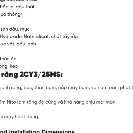
hắc ín, dầu thải…
hựa thông)
 sơn dầu, mực
ydroxide, Natri silicat, chất tẩy rửa
ực vật, dầu lanh
 thức ăn
ơng, keo
 răng
2CY3/25MS
:
ánh răng, trục, thân bơm, nắp máy bơm, van an toàn, phớt 
ấm Nitơ làm tăng độ cứng và khả năng chịu mài mòn.
hi máy hoạt động.