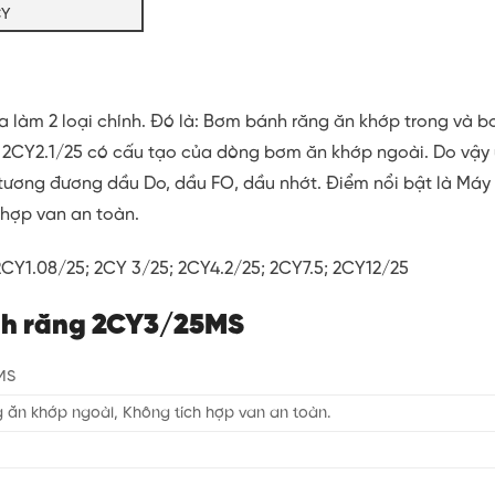
CY
 làm 2 loại chính. Đó là: Bơm bánh răng ăn khớp trong và 
 2CY2.1/25 có cấu tạo của dòng bơm ăn khớp ngoài. Do vậy
tương đương dầu Do, dầu FO, dầu nhớt. Điểm nổi bật là Máy
 hợp van an toàn.
CY1.08/25; 2CY 3/25; 2CY4.2/25; 2CY7.5; 2CY12/25
nh răng 2CY3/25MS
MS
 ăn khớp ngoài, Không tích hợp van an toàn.