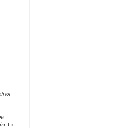
h tới
ng
ềm tin