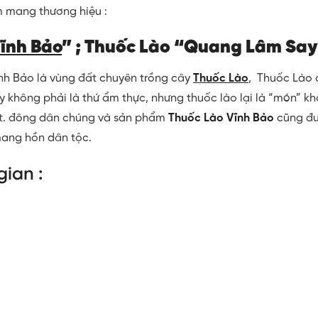
 mang thương hiệu :
ĩnh Bảo
” ; Thuốc Lào “Quang Lâm Sa
nh Bảo là vùng đất chuyên trồng cây
Thuốc Lào
, Thuốc Lào
y không phải là thứ ẩm thực, nhưng thuốc lào lại là “món” k
rất. đông dân chúng và sản phẩm
Thuốc Lào Vĩnh Bảo
cũng đ
mang hồn dân tộc.
gian :