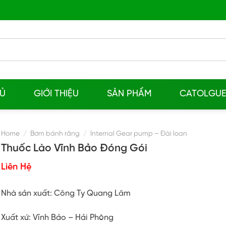
Ủ
GIỚI THIỆU
SẢN PHẨM
CATOLGU
Home
/
Bơm bánh răng
/
Internal Gear pump – Đài loan
Thuốc Lào Vĩnh Bảo Đóng Gói
Liên Hệ
Nhà sản xuất: Công Ty Quang Lâm
Xuất xứ:
Vĩnh Bảo – Hải Phòng