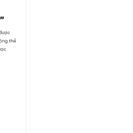
y”
 được
hông thể
ược