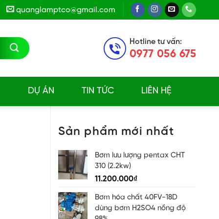
quanglamptco@gmail.com
Hotline tư vấn:
0977 056 675
E
DỰ ÁN
TIN TỨC
LIÊN HỆ
Sản phẩm mới nhất
Bơm lưu lượng pentax CHT
310 (2.2kw)
11.200.000
₫
Bơm hóa chất 40FV-18D
dùng bơm H2SO4 nồng độ