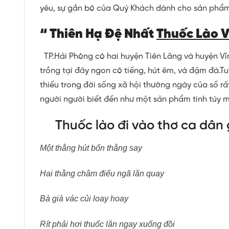
yêu, sự gắn bó của Quý Khách dành cho sản phẩm
“ Thiên Hạ Đệ Nhất
Thuốc Lào V
TP.Hải Phòng có hai huyện Tiên Lãng và huyện Vĩ
trồng tại đây ngon có tiếng, hút êm, và đậm đà.Tu
thiếu trong đời sống xã hội thường ngày của số 
người người biết đến như một sản phẩm tinh túy 
Thuốc lào đi vào thơ ca
dân 
Một thằng hút bốn thằng say
Hai thằng châm điếu ngã lăn quay
Bà già vác củi loay hoay
Rít phải hơi thuốc lăn ngay xuống đồi