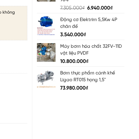
98%
Original
Current
7.305.000
₫
6.940.000
₫
o không
price
price
Động cơ Elektrim 5,5Kw 4P
was:
is:
chân đế
7.305.000₫.
6.940.000₫
3.540.000
₫
Máy bơm hóa chất 32FV-11D
vật liệu PVDF
10.800.000
₫
Bơm thực phẩm cánh khế
Ligao RT015 họng 1,5"
73.980.000
₫