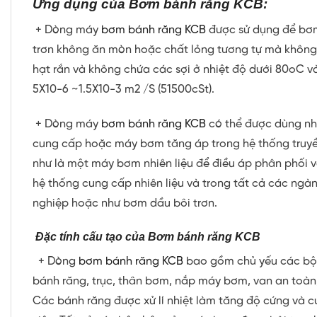
Ứng dụng của Bơm bánh răng KCB:
+ Dòng máy
bơm bánh răng KCB
được sử dụng để bơ
trơn không ăn mòn hoặc chất lỏng tương tự mà khôn
hạt rắn và không chứa các sợi ở nhiệt độ dưới 80
o
C v
5X10
-6
~1.5X10
-3
m
2
/S (5­1500cSt).
+ Dòng máy
bơm bánh răng KCB
có thể được dùng n
cung cấp hoặc máy bơm tăng áp trong hệ thống truy
như là một máy bơm nhiên liệu để điều áp phân phối 
hệ thống cung cấp nhiên liệu và trong tất cả các ngà
nghiệp hoặc như bơm dầu bôi trơn.
Đặc tính cấu tạo của Bơm bánh răng KCB
+ Dòng
bơm bánh răng KCB
bao gồm chủ yếu các bộ 
bánh răng, trục, thân bơm, nắp máy bơm, van an toàn,
Các bánh răng được xử lí nhiệt làm tăng độ cứng và 