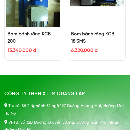
Bơm bánh răng KCB
Bơm bánh răng KCB
200
18.3MS
13.340.000 đ
6.320.000 đ
CÔNG TY TNHH XTTM QUANG LÂM
Trụ sở: Số 2 Nghách 32 ngõ 197 Đường Hoàng Mai, Hoàng Mai,
Hà Nội
VPTB: Số 32B Đường Khuyến Lương, Đường Trần Phú, Quận