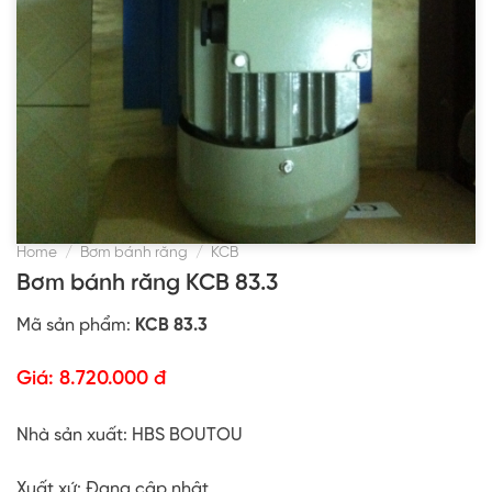
Home
/
Bơm bánh răng
/
KCB
Bơm bánh răng KCB 83.3
Mã sản phẩm:
KCB 83.3
Giá:
8.720.000 đ
Nhà sản xuất: HBS BOUTOU
Xuất xứ:
Đang cập nhật