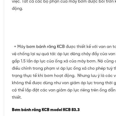
việc. Tất cả các bộ phận của máy bơm được bôi trơn 
động.
+ Máy
bơm bánh răng KCB
được thiết kế với van an 
vệ chống lại sự quá tải: áp lực dòng chảy đầy của van
gấp 1.5 lần áp lực của ống xả của máy bơm. Nó cũng 
điều chỉnh trong phạm vi áp lực ống xả cho phép tuỳ t
trạng thực tế khi bơm hoạt động. Nhưng lưu ý là các 
không thể được dùng như van giảm áp lực trong thời g
có thể lắp đặt các van giảm áp lực riêng trên ống dẫ
thiết.
Bơm bánh răng KCB
model KCB 83.3