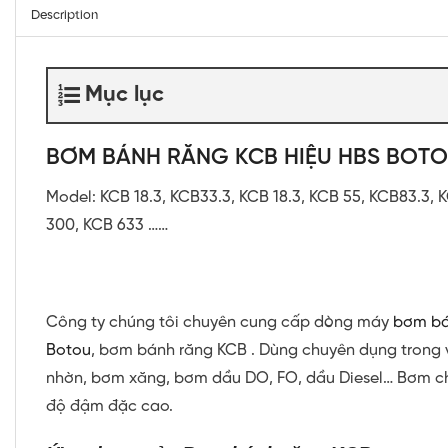
Description
Mục lục
BƠM BÁNH RĂNG KCB HIỆU HBS BOT
Model: KCB 18.3, KCB33.3, KCB 18.3, KCB 55, KCB83.3, 
300, KCB 633 ……
Công ty chúng tôi chuyên cung cấp dòng máy
bơm bá
Botou
, bơm bánh răng KCB . Dùng chuyên dụng trong
nhờn, bơm xăng, bơm dầu DO, FO, dầu Diesel… Bơm c
độ đậm đặc cao.