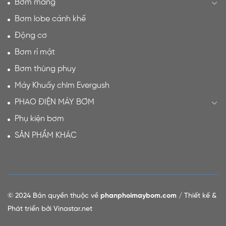
Bơm màng
Bơm lobe cánh khế
Động cơ
Bơm rỉ mật
Bơm thùng phuy
Máy Khuấy chìm Evergush
PHAO ĐIỆN MÁY BƠM
Phụ kiện bơm
SẢN PHẨM KHÁC
© 2024 Bản quyền thuộc về
phanphoimaybom.com
/ Thiết kế &
Phát triển bởi Vinastar.net