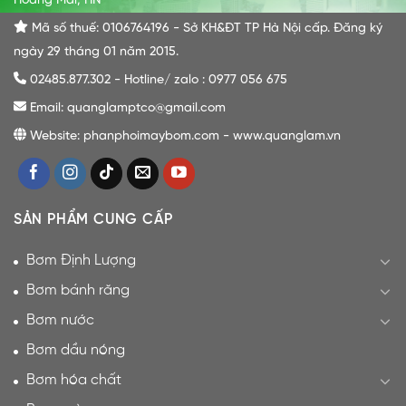
Hoàng Mai, HN
Mã số thuế: 0106764196 - Sở KH&ĐT TP Hà Nội cấp. Đăng ký
ngày 29 tháng 01 năm 2015.
02485.877.302 - Hotline/ zalo : 0977 056 675
Email: quanglamptco@gmail.com
Website: phanphoimaybom.com - www.quanglam.vn
SẢN PHẨM CUNG CẤP
Bơm Định Lượng
Bơm bánh răng
Bơm nước
Bơm dầu nóng
Bơm hóa chất