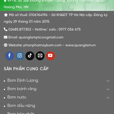
VPTB: Số 32B Đường Khuyến Lương, Đường Trần Phú, Quận
Hoàng Mai, HN
Mã số thuế: 0106764196 - Sở KH&ĐT TP Hà Nội cấp. Đăng ký
ngày 29 tháng 01 năm 2015.
02485.877.302 - Hotline/ zalo : 0977 056 675
Email: quanglamptco@gmail.com
Website: phanphoimaybom.com - www.quanglam.vn
SẢN PHẨM CUNG CẤP
Bơm Định Lượng
Bơm bánh răng
Bơm nước
Bơm dầu nóng