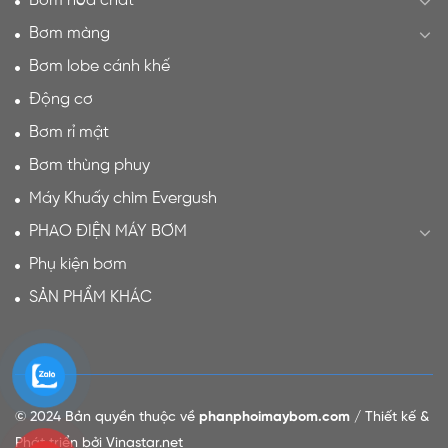
Bơm hóa chất
Bơm màng
Bơm lobe cánh khế
Động cơ
Bơm rỉ mật
Bơm thùng phuy
Máy Khuấy chìm Evergush
PHAO ĐIỆN MÁY BƠM
Phụ kiện bơm
SẢN PHẨM KHÁC
© 2024 Bản quyền thuộc về
phanphoimaybom.com
/ Thiết kế &
Phát triển bởi Vinastar.net