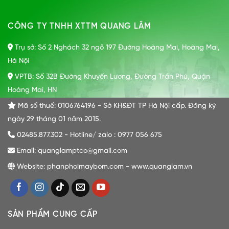
CÔNG TY TNHH XTTM QUANG LÂM
Trụ sở: Số 2 Nghách 32 ngõ 197 Đường Hoàng Mai, Hoàng Mai,
Hà Nội
VPTB: Số 32B Đường Khuyến Lương, Đường Trần Phú, Quận
Hoàng Mai, HN
Mã số thuế: 0106764196 - Sở KH&ĐT TP Hà Nội cấp. Đăng ký
ngày 29 tháng 01 năm 2015.
02485.877.302 - Hotline/ zalo : 0977 056 675
Email: quanglamptco@gmail.com
Website: phanphoimaybom.com - www.quanglam.vn
SẢN PHẨM CUNG CẤP