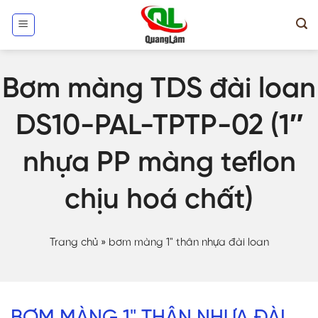
Skip
to
content
Bơm màng TDS đài loan
DS10-PAL-TPTP-02 (1″
nhựa PP màng teflon
chịu hoá chất)
Trang chủ
»
bơm màng 1" thân nhựa đài loan