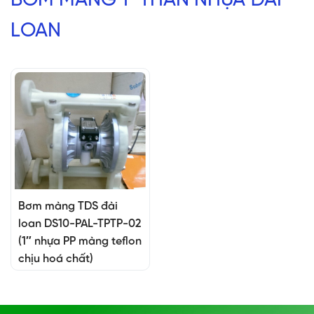
BƠM MÀNG 1" THÂN NHỰA ĐÀI
LOAN
Bơm màng TDS đài
loan DS10-PAL-TPTP-02
(1″ nhựa PP màng teflon
chịu hoá chất)
15.800.000 đ