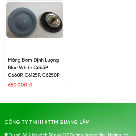
Màng Bơm Định Lượng
Blue White C645P,
C660P, C6125P, C6250P
650.000 đ
CÔNG TY TNHH XTTM QUANG LÂM
Trụ sở: Số 2 Nghách 32 ngõ 197 Đường Hoàng Mai, Hoàng Mai,