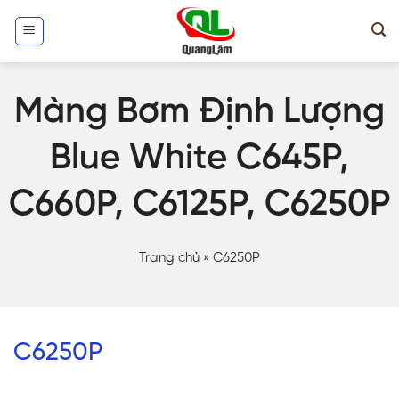
Skip
to
content
Màng Bơm Định Lượng
Blue White C645P,
C660P, C6125P, C6250P
Trang chủ
»
C6250P
C6250P