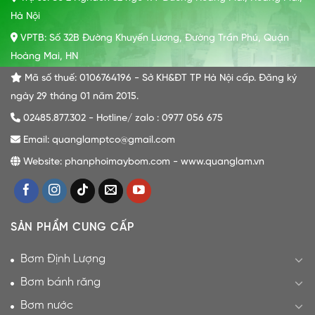
Hà Nội
VPTB: Số 32B Đường Khuyến Lương, Đường Trần Phú, Quận
Hoàng Mai, HN
Mã số thuế: 0106764196 - Sở KH&ĐT TP Hà Nội cấp. Đăng ký
ngày 29 tháng 01 năm 2015.
02485.877.302 - Hotline/ zalo : 0977 056 675
Email: quanglamptco@gmail.com
Website: phanphoimaybom.com - www.quanglam.vn
SẢN PHẨM CUNG CẤP
Bơm Định Lượng
Bơm bánh răng
Bơm nước