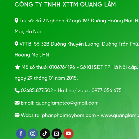
CÔNG TY TNHH XTTM QUANG LÂM
Trụ sở: Số 2 Nghách 32 ngõ 197 Đường Hoàng Mai, 
Mai, Hà Nội
VPTB: Số 32B Đường Khuyến Lương, Đường Trần Phú
Hoàng Mai, HN
Mã số thuế: 0106764196 - Sở KH&ĐT TP Hà Nội cấp.
ngày 29 tháng 01 năm 2015.
02485.877.302 - Hotline/ zalo : 0977 056 675
Email: quanglamptco@gmail.com
Website: phanphoimaybom.com - www.quanglam.