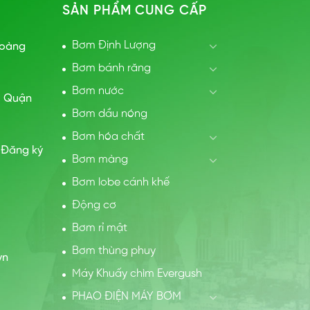
SẢN PHẨM CUNG CẤP
Bơm Định Lượng
Hoàng
Bơm bánh răng
Bơm nước
, Quận
Bơm dầu nóng
Bơm hóa chất
 Đăng ký
Bơm màng
Bơm lobe cánh khế
Động cơ
Bơm rỉ mật
Bơm thùng phuy
vn
Máy Khuấy chìm Evergush
PHAO ĐIỆN MÁY BƠM