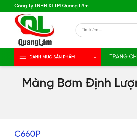
Skip
Công Ty TNHH XTTM Quang Lâm
to
content
Search
for:
TRANG CH
DANH MỤC SẢN PHẨM
Màng Bơm Định Lượn
C660P