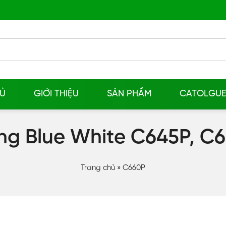
Ủ
GIỚI THIỆU
SẢN PHẨM
CATOLGU
g Blue White C645P, C6
Trang chủ
»
C660P