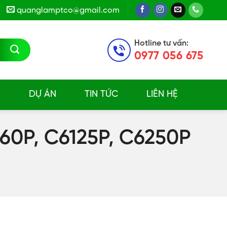
quanglamptco@gmail.com
Hotline tư vấn:
0977 056 675
E
DỰ ÁN
TIN TỨC
LIÊN HỆ
60P, C6125P, C6250P