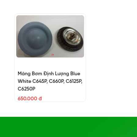
Màng Bơm Định Lượng Blue
White C645P, C660P, C6125P,
C6250P
650.000 đ