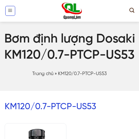
Skip
to
content
Bơm định lượng Dosaki
KM120/0.7-PTCP-US53
Trang chủ
»
KM120/0.7-PTCP-US53
KM120/0.7-PTCP-US53