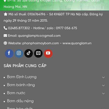
VPTB: Số 32B Đường Khuyến Lương, Đường Trần Phú, Quận
Hoàng Mai, HN
Mã số thuế: 0106764196 - Sở KH&ĐT TP Hà Nội cấp. Đăng ký
ngày 29 tháng 01 năm 2015.
02485.877.302 - Hotline/ zalo : 0977 056 675
Email: quanglamptco@gmail.com
Website: phanphoimaybom.com - www.quanglam.vn
SẢN PHẨM CUNG CẤP
Bơm Định Lượng
Bơm bánh răng
Bơm nước
Bơm dầu nóng