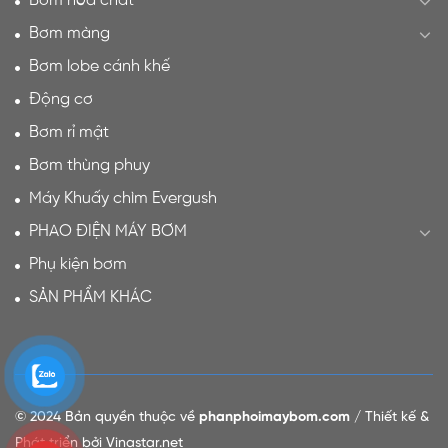
Bơm hóa chất
Bơm màng
Bơm lobe cánh khế
Động cơ
Bơm rỉ mật
Bơm thùng phuy
Máy Khuấy chìm Evergush
PHAO ĐIỆN MÁY BƠM
Phụ kiện bơm
SẢN PHẨM KHÁC
© 2024 Bản quyền thuộc về
phanphoimaybom.com
/ Thiết kế &
Phát triển bởi Vinastar.net