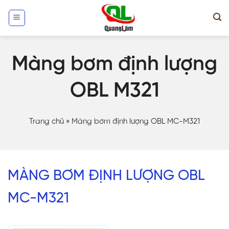
Skip
to
content
Màng bơm định lượng
OBL M321
Trang chủ
»
Màng bơm định lượng OBL MC-M321
MÀNG BƠM ĐỊNH LƯỢNG OBL
MC-M321