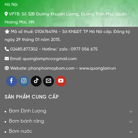
Hà Nội
VPTB: Số 32B Đường Khuyến Lương, Đường Trần Phú, Quận
Hoàng Mai, HN
Mã số thuế: 0106764196 - Sở KH&ĐT TP Hà Nội cấp. Đăng ký
ngày 29 tháng 01 năm 2015.
02485.877.302 - Hotline/ zalo : 0977 056 675
Email: quanglamptco@gmail.com
Website: phanphoimaybom.com - www.quanglam.vn
SẢN PHẨM CUNG CẤP
Bơm Định Lượng
Bơm bánh răng
Bơm nước