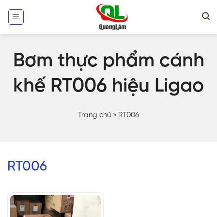
Skip
to
content
Bơm thực phẩm cánh
khế RT006 hiệu Ligao
Trang chủ
»
RT006
RT006