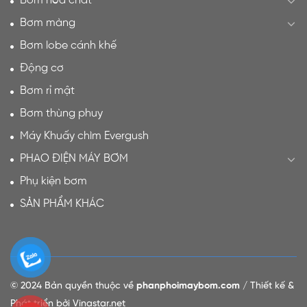
Bơm hóa chất
Bơm màng
Bơm lobe cánh khế
Động cơ
Bơm rỉ mật
Bơm thùng phuy
Máy Khuấy chìm Evergush
PHAO ĐIỆN MÁY BƠM
Phụ kiện bơm
SẢN PHẨM KHÁC
© 2024 Bản quyền thuộc về
phanphoimaybom.com
/ Thiết kế &
Phát triển bởi Vinastar.net