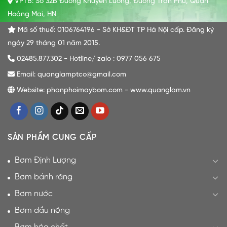
VPTB: Số 32B Đường Khuyến Lương, Đường Trần Phú, Quận
Hoàng Mai, HN
Mã số thuế: 0106764196 - Sở KH&ĐT TP Hà Nội cấp. Đăng ký
ngày 29 tháng 01 năm 2015.
02485.877.302 - Hotline/ zalo : 0977 056 675
Email: quanglamptco@gmail.com
Website: phanphoimaybom.com - www.quanglam.vn
SẢN PHẨM CUNG CẤP
Bơm Định Lượng
Bơm bánh răng
Bơm nước
Bơm dầu nóng