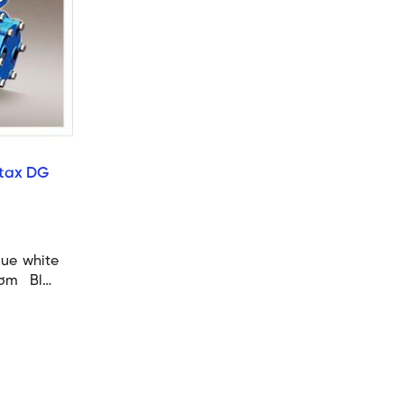
tax DG
ue white
ơm Blue
nh lượng
 liệu bơm
 ==> Tải
ite tại
nh lượng
bơm chìm