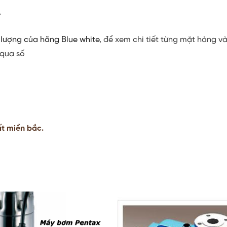
r
lượng của hãng Blue white
, để xem chi tiết từng mặt hàng v
 qua số
ất miền bắc.