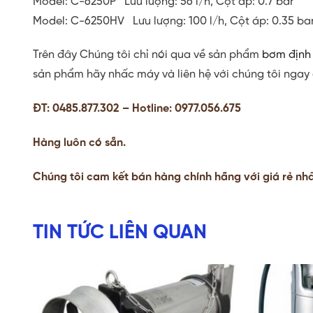
Model: C-6250P Lưu lượng: 56 l/h, Cột áp: 0.7 bar
Model: C-6250HV Lưu lượng: 100 l/h, Cột áp: 0.35 ba
Trên đây Chúng tôi chỉ nói qua về sản phẩm
bơm định 
sản phẩm hãy nhấc máy và liên hệ với chúng tôi ngay
ĐT: 0485.877.302 –
Hotline: 0977.056.675
Hàng luôn có sẵn.
Chúng tôi cam kết bán hàng chính hãng với giá rẻ nh
TIN TỨC LIÊN QUAN