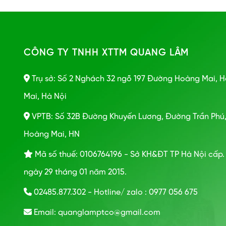
lượng BlueWhite/ Tải cotologue
catolog
bơm định lượng BlueWhite C-
Evergush
645P/Tải cotologue bơm định…
CÔNG TY TNHH XTTM QUANG LÂM
Trụ sở: Số 2 Nghách 32 ngõ 197 Đường Hoàng Mai, 
Mai, Hà Nội
VPTB: Số 32B Đường Khuyến Lương, Đường Trần Phú
Hoàng Mai, HN
Mã số thuế: 0106764196 - Sở KH&ĐT TP Hà Nội cấp.
ngày 29 tháng 01 năm 2015.
02485.877.302 - Hotline/ zalo : 0977 056 675
Email: quanglamptco@gmail.com