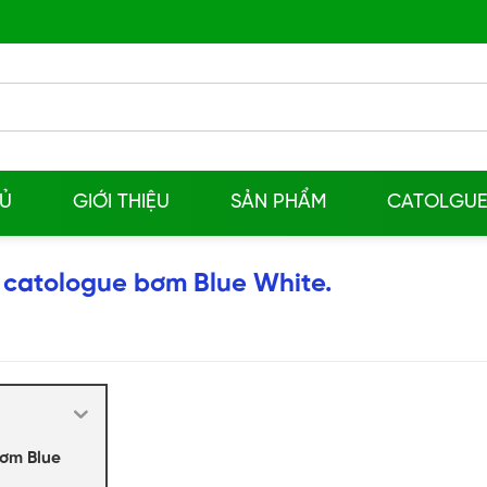
Ủ
GIỚI THIỆU
SẢN PHẨM
CATOLGU
i catologue bơm Blue White.
bơm Blue