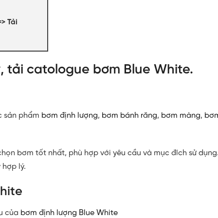
=> Tải
, tải catologue bơm Blue White.
c sản phẩm
bơm định lượng
,
bơm bánh răng
,
bơm màng
,
bơm
chọn bơm tốt nhất, phù hợp với yêu cầu và mục đích sử dụng
hợp lý.
hite
ệu của
bơm định lượng Blue White