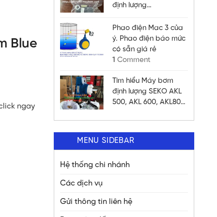
định lượng
pulsafeerder X030
hay không?
Phao điện Mac 3 của
ý. Phao điện báo mức
m Blue
có sẵn giá rẻ
1
Comment
Tìm hiểu Máy bơm
định lượng SEKO AKL
500, AKL 600, AKL800,
click ngay
AKL 803; MS1B 108B;
MS1B 108C; MS1C 138B;
MS1C 138C; MS1C
MENU SIDEBAR
165C; MM2G140;
MM2H157; MM2H157
Hệ thống chi nhánh
chất lượng
Các dịch vụ
Gửi thông tin liên hệ