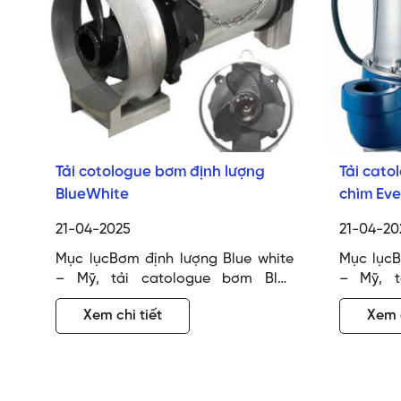
Tải cotologue bơm định lượng
Tải cato
BlueWhite
chìm Ev
21-04-2025
21-04-20
Mục lụcBơm định lượng Blue white
Mục lụcB
– Mỹ, tải catologue bơm Blue
– Mỹ, t
White.Catologue bơm định lượng
White.C
Xem chi tiết
Xem c
Blue whiteClick để tải tài liệu bơm
Blue whit
định lượng Blue white ==> Tải
định lư
catologue bơm Blue white tại
catolog
đâyCác model của bơm định lượng
đâyCác m
Blue White Tải cotologue bơm định
Blue Wh