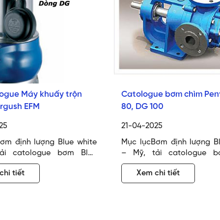
logue Máy khuấy trộn
Catologue bơm chìm Pen
ergush EFM
80, DG 100
25
21-04-2025
ơm định lượng Blue white
Mục lụcBơm định lượng Bl
ải catologue bơm Blue
– Mỹ, tải catologue b
atologue bơm định lượng
White.Catologue bơm đị
hi tiết
Xem chi tiết
eClick để tải tài liệu bơm
Blue whiteClick để tải tài
ợng Blue white ==> Tải
định lượng Blue white
ue bơm Blue white tại
catologue bơm Blue wh
odel của bơm định lượng
đâyCác model của bơm đị
ite Tải catologue Tải
Blue White Catologue 