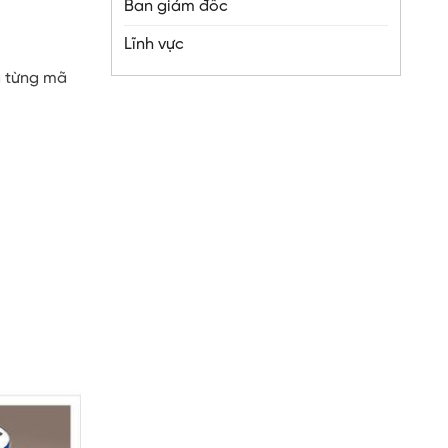
Ban giám đốc
Lĩnh vực
à từng mã