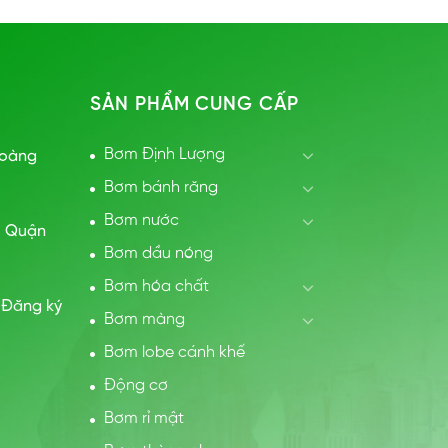
ue Máy khuấy trộn chìm
Pentax DG 80, DG 100 Tại 
 EFM Tại đây
SẢN PHẨM CUNG CẤP
Bơm Định Lượng
Hoàng
Bơm bánh răng
Bơm nước
, Quận
Bơm dầu nóng
Bơm hóa chất
 Đăng ký
Bơm màng
Bơm lobe cánh khế
Động cơ
Bơm rỉ mật