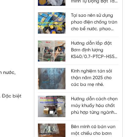
minh Tự Động Bật Tắt
Máy Bơm, Chống Tràn
Chống Cạn Hiệu Quả
Tại sao nên sử dụng
phao điện chống tràn
cho bể nước. phao
điện float switch
chống tràn cho bể
Hướng dẫn lắp đặt
nước, bồn
Bơm định lượng
KS40/0.7-PTCP-HS53
đúng.
Kinh nghiệm tán sỏi
 nước
,
thận năm 2025 cho
các ba mẹ nhé.
. Đặc biệt
Hướng dẫn cách chọn
máy khuấy hóa chất
phù hợp từng ngành
nghề
Bên mình có bán van
một chiều cho bơm