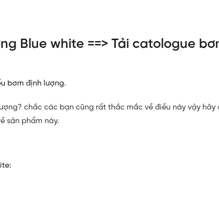
ượng Blue white ==>
Tải catologue bơ
ểu bơm định lượng
.
lượng? chắc các bạn cũng rất thắc mắc về điều này vậy hãy 
về sản phẩm này.
ite: