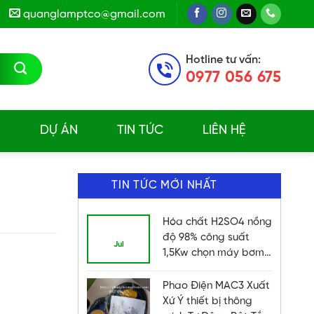
quanglamptco@gmail.com
Hotline tư vấn:
0977 056 675
E
DỰ ÁN
TIN TỨC
LIÊN HỆ
TIN TỨC MỚI NHẤT
Hóa chất H2SO4 nồng
21
độ 98% công suất
Jul
1,5Kw chọn máy bơm
gì phù hợp?
Phao Điện MAC3 Xuất
Xứ Ý thiết bị thông