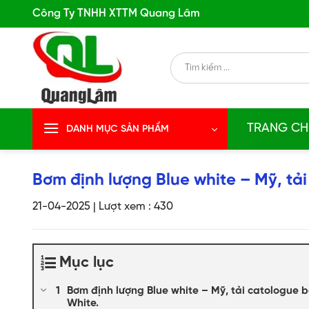
Skip
Công Ty TNHH XTTM Quang Lâm
to
content
Search
for:
TRANG CH
DANH MỤC SẢN PHẨM
Bơm định lượng Blue white – Mỹ, tả
21-04-2025
|
Lượt xem : 430
Mục lục
Bơm định lượng Blue white – Mỹ, tải catologue 
White.