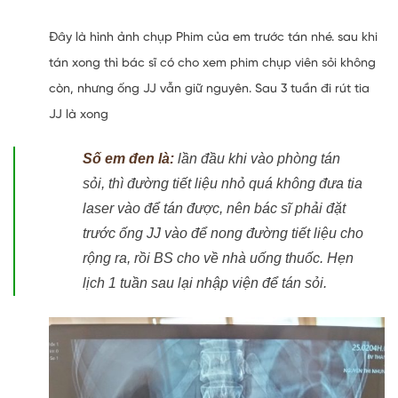
Đây là hình ảnh chụp Phim của em trước tán nhé. sau khi
tán xong thì bác sĩ có cho xem phim chụp viên sỏi không
còn, nhưng ống JJ vẫn giữ nguyên. Sau 3 tuần đi rút tia
JJ là xong
Số em đen là:
lần đầu khi vào phòng tán
sỏi, thì đường tiết liệu nhỏ quá không đưa tia
laser vào để tán được, nên bác sĩ phải đặt
trước ống JJ vào để nong đường tiết liệu cho
rộng ra, rồi BS cho về nhà uống thuốc. Hẹn
lịch 1 tuần sau lại nhập viện để tán sỏi.