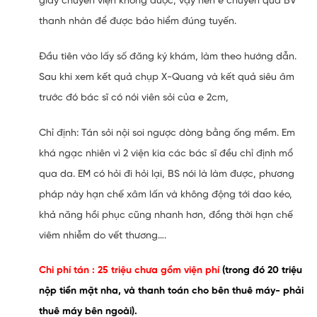
giấy chuyển viện không được, vậy nên e chuyển qua BV
thanh nhàn để được bảo hiểm đúng tuyến.
Đầu tiên vào lấy số đăng ký khám, làm theo hướng dẫn.
Sau khi xem kết quả chụp X-Quang và kết quả siêu âm
trước đó bác sĩ có nói viên sỏi của e 2cm,
Chỉ định: Tán sỏi nội soi ngược dòng bằng ống mềm. Em
khá ngạc nhiên vì 2 viện kia các bác sĩ đều chỉ định mổ
qua da. EM có hỏi đi hỏi lại, BS nói là làm được, phương
pháp này hạn chế xâm lấn và không động tới dao kéo,
khả năng hồi phục cũng nhanh hơn, đồng thời hạn chế
viêm nhiễm do vết thương….
Chi phí tán : 25 triệu chưa gồm viện phí
(trong đó 20 triệu
nộp tiền mặt nha, và thanh toán cho bên thuê máy- phải
thuê máy bên ngoài).