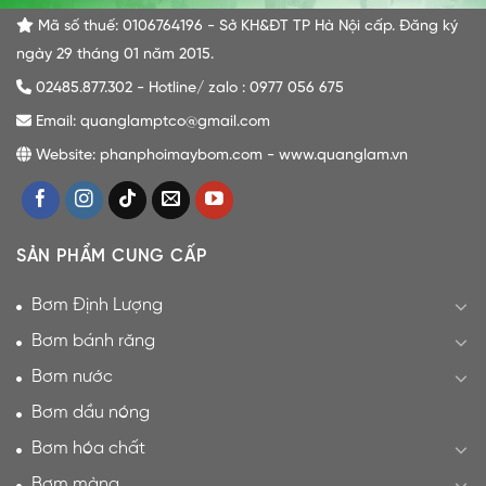
Mã số thuế: 0106764196 - Sở KH&ĐT TP Hà Nội cấp. Đăng ký
ngày 29 tháng 01 năm 2015.
02485.877.302 - Hotline/ zalo : 0977 056 675
Email: quanglamptco@gmail.com
Website: phanphoimaybom.com - www.quanglam.vn
SẢN PHẨM CUNG CẤP
Bơm Định Lượng
Bơm bánh răng
Bơm nước
Bơm dầu nóng
Bơm hóa chất
Bơm màng