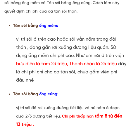
sỏi bằng ống mềm và Tán sỏi bằng ống cứng. Cách làm này
quyết định chi phí của ca tán sỏi thận.
Tán sỏi bằng
ống mềm:
vị trí sỏi ở trên cao hoặc sỏi vẫn nằm trong đài
thận , đang gần rơi xuống đường liệu quản. Sử
dụng ống mềm chi phí cao. Như em nói ở trên viện
bưu điện là tầm 23 triệu, Thanh nhàn là 25 triệu
đây
là chi phí chỉ cho ca tán sỏi, chưa gồm viện phí
đâu nhé.
Tán sỏi bằng
ống cứng:
vị trí sỏi đã rơi xuống đường tiết liệu và nó nằm ở đoạn
tầm 8 từ đến
dưới 2/3 đường tiết liệu.
Chi phí thấp hơn
13 triệu .