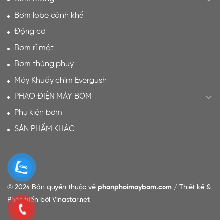
Bơm lobe cánh khế
Động cơ
Bơm rỉ mật
Bơm thùng phuy
Máy Khuấy chìm Evergush
PHAO ĐIỆN MÁY BƠM
Phụ kiện bơm
SẢN PHẨM KHÁC
© 2024 Bản quyền thuộc về
phanphoimaybom.com
/ Thiết kế &
Phát triển bởi Vinastar.net