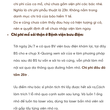
chi phí của ca mổ, chứ chưa gồm viện phí các bác nhé.
Nghĩa là chi phí phẫu thuật là 23tr. Không nằm trong
danh mục chi trả của bảo hiểm Y tế.
Do e cũng chưa cảm thấy đau hay có hiện tượng gì cả,
nên e quyết định đi về chưa nhập viện làm ngay.
Chi phí mổ sỏi thận ở Bệnh viện bưu điện:
Tới ngày 24/7 e có qua BV viện bưu điện khám lại, tại đây
BS cho e chụp X-Quang xem sỏi của e làm phương pháp
nào. sau đó BS tư vấn e sỏi to và cứng, vẫn phải làm mổ
nội soi qua da thông qua đường hầm nhỏ.
Chi phí đâu đó
tầm 25tr
.
Ưu điểm như bác sĩ phân tích thì lấy được hết sỏi ra,Cách
làm trích 1 lỗ nhỏ qua cạnh sườn sau lưng. Và luồn 1 ống
nhỏ để luồn tia laser vào, dùng tia laser bắn nhỏ viên sỏi
rồi gắp lấy từng viên nhỏ ra.