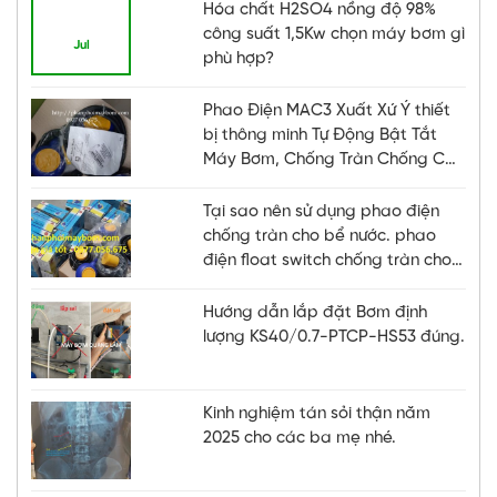
thận và chi phí mổ…
Hóa chất H2SO4 nồng độ 98%
21
công suất 1,5Kw chọn máy bơm gì
Jul
phù hợp?
Phao Điện MAC3 Xuất Xứ Ý thiết
bị thông minh Tự Động Bật Tắt
Máy Bơm, Chống Tràn Chống Cạn
Hiệu Quả
Tại sao nên sử dụng phao điện
chống tràn cho bể nước. phao
điện float switch chống tràn cho
bể nước, bồn
Hướng dẫn lắp đặt Bơm định
lượng KS40/0.7-PTCP-HS53 đúng.
Kinh nghiệm tán sỏi thận năm
2025 cho các ba mẹ nhé.