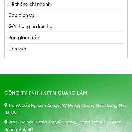
Hệ thống chi nhánh
Các dịch vụ
Gửi thông tin liên hệ
Ban giám đốc
Lĩnh vực
CÔNG TY TNHH XTTM QUANG LÂM
Trụ sở: Số 2 Nghách 32 ngõ 197 Đường Hoàng Mai, Hoàng Mai,
Hà Nội
VPTB: Số 32B Đường Khuyến Lương, Đường Trần Phú, Quận
Hoàng Mai, HN