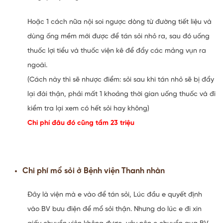
Hoặc 1 cách nữa nội soi ngược dòng từ đường tiết liệu và
dùng ống mềm mới được để tán sỏi nhỏ ra, sau đó uống
thuốc lợi tiểu và thuốc viện kê để đẩy các mảng vụn ra
ngoài.
(Cách này thì sẽ nhược điểm: sỏi sau khi tán nhỏ sẽ bị đẩy
lại đài thận, phải mất 1 khoảng thời gian uống thuốc và đi
kiểm tra lại xem có hết sỏi hay không)
Chi phí đâu đó cũng tầm 23 triệu
Chi phí mổ sỏi ở Bệnh viện Thanh nhàn
Đây là viện mà e vào để tán sỏi, Lúc đầu e quyết định
vào BV bưu điện để mổ sỏi thận. Nhưng do lúc e đi xin