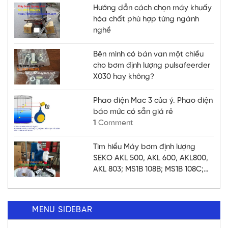
Hướng dẫn cách chọn máy khuấy
hóa chất phù hợp từng ngành
nghề
Bên mình có bán van một chiều
cho bơm định lượng pulsafeerder
X030 hay không?
Phao điện Mac 3 của ý. Phao điện
báo mức có sẵn giá rẻ
1
Comment
Tìm hiểu Máy bơm định lượng
SEKO AKL 500, AKL 600, AKL800,
AKL 803; MS1B 108B; MS1B 108C;
MS1C 138B; MS1C 138C; MS1C
165C; MM2G140; MM2H157;
MM2H157 chất lượng
MENU SIDEBAR