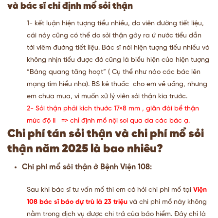
và bác sĩ chỉ định mổ sỏi thận
1- kết luận hiện tượng tiểu nhiều, do viên đường tiết liệu,
cái này cũng có thể do sỏi thận gây ra ứ nước tiểu dẫn
tới viêm đường tiết liệu. Bác sĩ nói hiện tượng tiểu nhiều và
không nhịn tiểu được đó cũng là biểu hiện của hiện tượng
“Bàng quang tăng hoạt” ( Cụ thể như nào các bác lên
mạng tìm hiểu nha). BS kê thuốc cho em về uống, nhưng
em chưa mua, vì muốn xử lý viên sỏi thận kia trước.
2- Sỏi thận phải kích thước 17×8 mm , giãn đài bể thận
mức độ II => chỉ định mổ nội soi qua da các bác ạ.
Chi phí tán sỏi thận và chi phí mổ sỏi
thận năm 2025 là bao nhiêu?
Chi phí mổ sỏi thận ở Bệnh Viện 108:
Sau khi bác sĩ tư vấn mổ thì em có hỏi chi phí mổ tại
Viện
108 bác sĩ báo dự trù là 23 triệu
và chi phí mổ này không
nằm trong dịch vụ được chi trả của bảo hiểm. Đây chỉ là