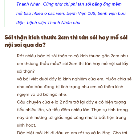
Thanh Nhàn. Cũng như chi phí tán sỏi bằng ống mềm
hết bao nhiêu ở các viện: Bệnh Viện 108, bênh viện bưu
điện, bệnh viện Thanh Nhàn nha.
Sỏi thận kích thước 2cm thì tán sỏi hay mổ sỏi
nội soi qua da?
Rất nhiều bác bị sỏi thận to có kích thước gần 2cm như
em thường thắc mắc? sỏi 2cm thì tán hay mổ nội soi lấy
sỏi thận?
và bài viết dưới đây là kinh nghiệm của em. Muốn chia sẻ
cho các bác đang bị tình trạng như em có thêm kinh
ngiệm và đỡ bỡ ngỡ nhé.
Câu chuyển của e là 2 năm trở lại đây e có hiện tượng
tiểu nhiều lần, và tiểu đêm nhiều lần. Thực sự tình trạng
này ảnh hưởng tới giấc ngủ cũng như là bất tiện trong
sinh hoạt.
Đặc biệt mỗi khi đi đâu xa em rất sợ và lo lắng. Cho tới