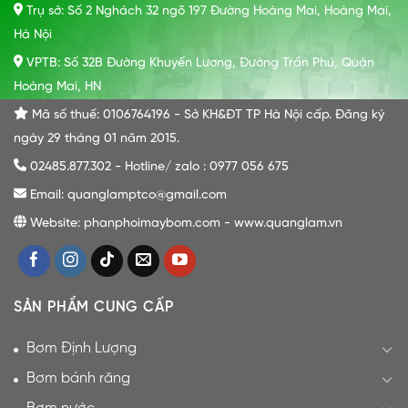
Trụ sở: Số 2 Nghách 32 ngõ 197 Đường Hoàng Mai, Hoàng Mai,
Hà Nội
VPTB: Số 32B Đường Khuyến Lương, Đường Trần Phú, Quận
Hoàng Mai, HN
Mã số thuế: 0106764196 - Sở KH&ĐT TP Hà Nội cấp. Đăng ký
ngày 29 tháng 01 năm 2015.
02485.877.302 - Hotline/ zalo : 0977 056 675
Email: quanglamptco@gmail.com
Website: phanphoimaybom.com - www.quanglam.vn
SẢN PHẨM CUNG CẤP
Bơm Định Lượng
Bơm bánh răng