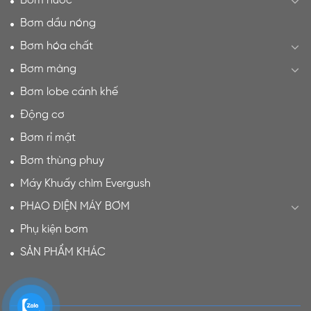
Bơm nước
Bơm dầu nóng
Bơm hóa chất
Bơm màng
Bơm lobe cánh khế
Động cơ
Bơm rỉ mật
Bơm thùng phuy
Máy Khuấy chìm Evergush
PHAO ĐIỆN MÁY BƠM
Phụ kiện bơm
SẢN PHẨM KHÁC