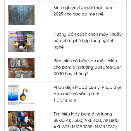
Kinh nghiệm tán sỏi thận năm
2025 cho các ba mẹ nhé.
Hướng dẫn cách chọn máy khuấy
hóa chất phù hợp từng ngành
nghề
Bên mình có bán van một chiều
cho bơm định lượng pulsafeerder
X030 hay không?
Phao điện Mac 3 của ý. Phao điện
báo mức có sẵn giá rẻ
1
Comment
Tìm hiểu Máy bơm định lượng
SEKO AKL 500, AKL 600, AKL800,
AKL 803; MS1B 108B; MS1B 108C;