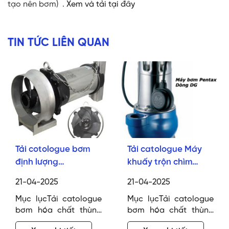
tạo nên bơm) .
Xem và tải tại đây
TIN TỨC LIÊN QUAN
Tải cotologue bơm
Tải catologue Máy
định lượng
khuấy trộn chìm
BlueWhite
Evergush EFM
21-04-2025
21-04-2025
Mục lụcTải catologue
Mục lụcTải catologue
bơm hóa chất thùng
bơm hóa chất thùng
phuy FTI Tải cotologue
phuy FTI Tải