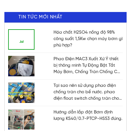
TIN TỨC MỚI NHẤT
Hóa chất H2SO4 nồng độ 98%
21
công suất 1,5Kw chọn máy bơm gì
Jul
phù hợp?
Phao Điện MAC3 Xuất Xứ Ý thiết
bị thông minh Tự Động Bật Tắt
Máy Bơm, Chống Tràn Chống Cạn
Hiệu Quả
Tại sao nên sử dụng phao điện
chống tràn cho bể nước. phao
điện float switch chống tràn cho
bể nước, bồn
Hướng dẫn lắp đặt Bơm định
lượng KS40/0.7-PTCP-HS53 đúng.