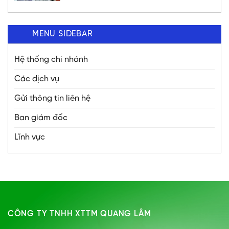
MS1C 138B; MS1C 138C; MS1C
165C; MM2G140; MM2H157;
MM2H157 chất lượng
MENU SIDEBAR
Hệ thống chi nhánh
Các dịch vụ
Gửi thông tin liên hệ
Ban giám đốc
Lĩnh vực
CÔNG TY TNHH XTTM QUANG LÂM