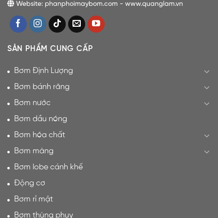
Website: phanphoimaybom.com - www.quanglam.vn
SẢN PHẨM CUNG CẤP
Bơm Định Lượng
Bơm bánh răng
Bơm nước
Bơm dầu nóng
Bơm hóa chất
Bơm màng
Bơm lobe cánh khế
Động cơ
Bơm rỉ mật
Bơm thùng phuy