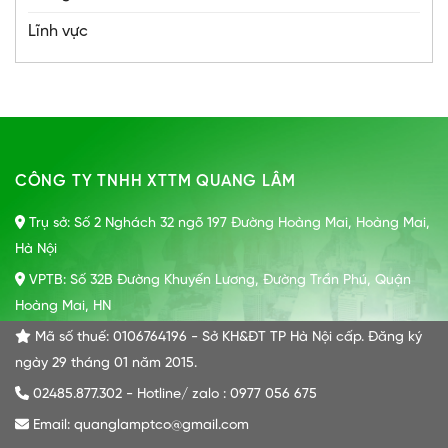
Lĩnh vực
CÔNG TY TNHH XTTM QUANG LÂM
Trụ sở: Số 2 Nghách 32 ngõ 197 Đường Hoàng Mai, Hoàng Mai,
Hà Nội
VPTB: Số 32B Đường Khuyến Lương, Đường Trần Phú, Quận
Hoàng Mai, HN
Mã số thuế: 0106764196 - Sở KH&ĐT TP Hà Nội cấp. Đăng ký
ngày 29 tháng 01 năm 2015.
02485.877.302 - Hotline/ zalo : 0977 056 675
Email: quanglamptco@gmail.com