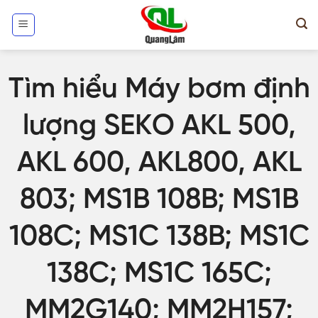
Skip
to
content
Tìm hiểu Máy bơm định
lượng SEKO AKL 500,
AKL 600, AKL800, AKL
803; MS1B 108B; MS1B
108C; MS1C 138B; MS1C
138C; MS1C 165C;
MM2G140; MM2H157;