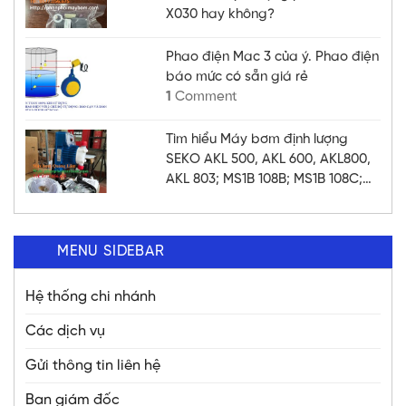
X030 hay không?
Phao điện Mac 3 của ý. Phao điện
báo mức có sẵn giá rẻ
1
Comment
Tìm hiểu Máy bơm định lượng
SEKO AKL 500, AKL 600, AKL800,
AKL 803; MS1B 108B; MS1B 108C;
MS1C 138B; MS1C 138C; MS1C
165C; MM2G140; MM2H157;
MM2H157 chất lượng
MENU SIDEBAR
Hệ thống chi nhánh
Các dịch vụ
Gửi thông tin liên hệ
Ban giám đốc