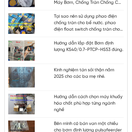
Máy Bơm, Chống Tràn Chống Cạn
Hiệu Quả
Tại sao nên sử dụng phao điện
chống tràn cho bể nước. phao
điện float switch chống tràn cho
bể nước, bồn
Hướng dẫn lắp đặt Bơm định
lượng KS40/0.7-PTCP-HS53 đúng.
Kinh nghiệm tán sỏi thận năm
2025 cho các ba mẹ nhé.
Hướng dẫn cách chọn máy khuấy
hóa chất phù hợp từng ngành
nghề
Bên mình có bán van một chiều
cho bơm định lượng pulsafeerder