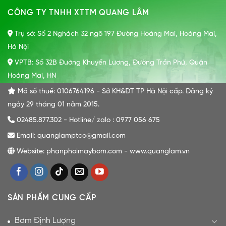
CÔNG TY TNHH XTTM QUANG LÂM
Trụ sở: Số 2 Nghách 32 ngõ 197 Đường Hoàng Mai, Hoàng Mai,
Hà Nội
VPTB: Số 32B Đường Khuyến Lương, Đường Trần Phú, Quận
Hoàng Mai, HN
Mã số thuế: 0106764196 - Sở KH&ĐT TP Hà Nội cấp. Đăng ký
ngày 29 tháng 01 năm 2015.
02485.877.302 - Hotline/ zalo : 0977 056 675
Email: quanglamptco@gmail.com
Website: phanphoimaybom.com - www.quanglam.vn
SẢN PHẨM CUNG CẤP
Bơm Định Lượng