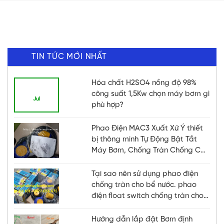
TIN TỨC MỚI NHẤT
Hóa chất H2SO4 nồng độ 98%
21
công suất 1,5Kw chọn máy bơm gì
Jul
phù hợp?
Phao Điện MAC3 Xuất Xứ Ý thiết
bị thông minh Tự Động Bật Tắt
Máy Bơm, Chống Tràn Chống Cạn
Hiệu Quả
Tại sao nên sử dụng phao điện
chống tràn cho bể nước. phao
điện float switch chống tràn cho
bể nước, bồn
Hướng dẫn lắp đặt Bơm định