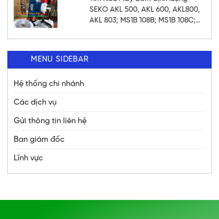
SEKO AKL 500, AKL 600, AKL800,
AKL 803; MS1B 108B; MS1B 108C;
MS1C 138B; MS1C 138C; MS1C
165C; MM2G140; MM2H157;
MM2H157 chất lượng
MENU SIDEBAR
Hệ thống chi nhánh
Các dịch vụ
Gửi thông tin liên hệ
Ban giám đốc
Lĩnh vực