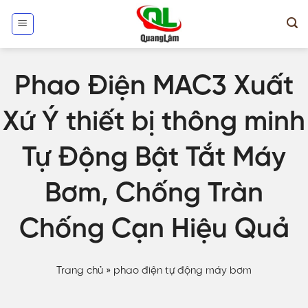
Skip
to
content
Phao Điện MAC3 Xuất
Xứ Ý thiết bị thông minh
Tự Động Bật Tắt Máy
Bơm, Chống Tràn
Chống Cạn Hiệu Quả
Trang chủ
»
phao điện tự động máy bơm