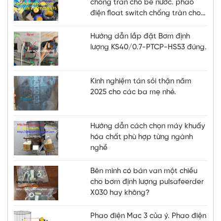
chống tràn cho bể nước. phao
điện float switch chống tràn cho
bể nước, bồn
Hướng dẫn lắp đặt Bơm định
lượng KS40/0.7-PTCP-HS53 đúng.
Kinh nghiệm tán sỏi thận năm
2025 cho các ba mẹ nhé.
Hướng dẫn cách chọn máy khuấy
hóa chất phù hợp từng ngành
nghề
Bên mình có bán van một chiều
cho bơm định lượng pulsafeerder
X030 hay không?
Phao điện Mac 3 của ý. Phao điện