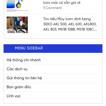
báo mức có sẵn giá rẻ
1
Comment
Tìm hiểu Máy bơm định lượng
SEKO AKL 500, AKL 600, AKL800,
AKL 803; MS1B 108B; MS1B 108C;
MS1C 138B; MS1C 138C; MS1C
165C; MM2G140; MM2H157;
MM2H157 chất lượng
MENU SIDEBAR
Hệ thống chi nhánh
Các dịch vụ
Gửi thông tin liên hệ
Ban giám đốc
Lĩnh vực