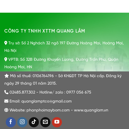
CÔNG TY TNHH XTTM QUANG LÂM
Trụ sở: Số 2 Nghách 32 ngõ 197 Đường Hoàng Mai, Hoàng Mai,
Hà Nội
VPTB: Số 32B Đường Khuyến Lương, Đường Trần Phú, Quận
Hoàng Mai, HN
Mã số thuế: 0106764196 - Sở KH&ĐT TP Hà Nội cấp. Đăng ký
ngày 29 tháng 01 năm 2015.
02485.877.302 - Hotline/ zalo : 0977 056 675
Email: quanglamptco@gmail.com
Website: phanphoimaybom.com - www.quanglam.vn