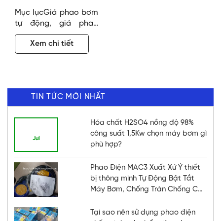
phao điện float
Mục lụcGiá phao bơm
switch chống tràn
tự động, giá phao
cho bể nước, bồn
điện, giá phao điện
Xem chi tiết
chống tràn. Phao bơm
chống tràn, phao
chống cạn.Phao mực
nước dài 3m, 5m Tại
sao nên sử dụng phao
TIN TỨC MỚI NHẤT
điện chống tràn cho
bể nước? Bạn đã bao
giờ bật máy bơm nước
Hóa chất H2SO4 nồng độ 98%
21
rồi quên tắt chưa? Nếu
công suất 1,5Kw chọn máy bơm gì
Jul
có, chắc hẳn bạn đã…
phù hợp?
Phao Điện MAC3 Xuất Xứ Ý thiết
bị thông minh Tự Động Bật Tắt
Máy Bơm, Chống Tràn Chống Cạn
Hiệu Quả
Tại sao nên sử dụng phao điện