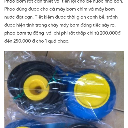
Phao
b
ơm
rất cần thiết và tiện lợi cho bể nước nhà bạn.
Phao dùng được cho cả máy bơm chìm và máy bơm
nước đặt cạn. Tiết kiệm được thời gian canh bể, tránh
được hiện tình trạng cháy máy bơm đáng tiếc sảy ra.
phao bơm tự động
với chi phí rất thấp chỉ từ
200.000đ
đến 250.000 đ
cho 1 quả phao.